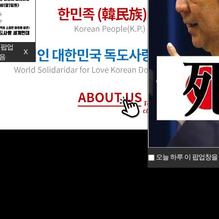
 팝업
X
음
오늘 하루 이 팝업창을